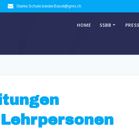
Starke.Schule.beider.Basel@gmx.ch
HOME
SSBB
PRES
itungen
 Lehrpersonen