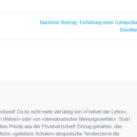
ion
Nächster
Nächster Beitrag:
Einführung einer Gymiprüfu
Beitrag:
Basella
eckend! Da ist nicht mehr viel übrig von «Freiheit der Lehre»,
 Wirken» oder von «demokratischer Meinungsvielfalt». Statt
sches Prinzip aus der Privatwirtschaft Einzug gehalten, das
Motto «geleitete Schulen» despotische Tendenzen in die