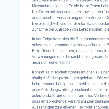
disziplinarische Massnahmen angedroht oder 
Massnahmen können für die betroffenen Lehrp
Konflikten mit Schulleitungen sowie zu Verf
einschliesslich Einschaltung der kantonalen 
Baselland (LVB) und die Starke Schule beider
Zunahme der Anfragen von Lehrpersonen, die 
In der Folge kann sich die Zusammenarbeit z
belasten, insbesondere wenn zwischen den Bete
Betroffenen beschrieben, dass auch formale 
Verwarnungen oder tatsächlich ausgesproche
nach sich ziehen können.
Kommt es in solchen Konstellationen zu eine
häufig Abfindungszahlungen geleistet. Die Auss
Lehrpersonen häufig eine erhebliche zusätzli
einer Abfindungszahlung erscheint deshalb al
belastende Situation ohne formelles Verfahr
dass entsprechende Vereinbarungen zumindest 
Äusserungen zum eigenen Fall nicht erlauben