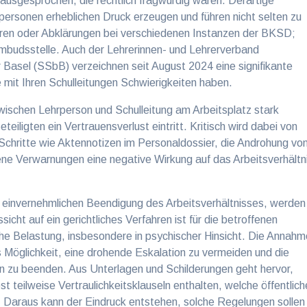
ausgesprochen, die rechtlich fragwürdig waren. Derartige
ersonen erheblichen Druck erzeugen und führen nicht selten zu
ahren oder Abklärungen bei verschiedenen Instanzen der BKSD;
Ombudsstelle. Auch der Lehrerinnen- und Lehrerverband
 Basel (SSbB) verzeichnen seit August 2024 eine signifikante
mit Ihren Schulleitungen Schwierigkeiten haben.
wischen Lehrperson und Schulleitung am Arbeitsplatz stark
iligten ein Vertrauensverlust eintritt. Kritisch wird dabei von
Schritte wie Aktennotizen im Personaldossier, die Androhung vo
ne Verwarnungen eine negative Wirkung auf das Arbeitsverhältn
r einvernehmlichen Beendigung des Arbeitsverhältnisses, werden
icht auf ein gerichtliches Verfahren ist für die betroffenen
che Belastung, insbesondere in psychischer Hinsicht. Die Annah
s Möglichkeit, eine drohende Eskalation zu vermeiden und die
en zu beenden. Aus Unterlagen und Schilderungen geht hervor,
teilweise Vertraulichkeitsklauseln enthalten, welche öffentlich
. Daraus kann der Eindruck entstehen, solche Regelungen sollen