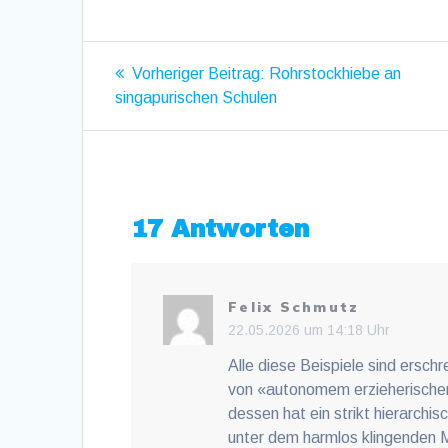
Beitragsnavigat
Vorheriger
Vorheriger Beitrag:
Rohrstockhiebe an
Beitrag:
singapurischen Schulen
17 Antworten
Felix Schmutz
22.05.2026 um 14:18 Uhr
Alle diese Beispiele sind erschr
von «autonomem erzieherischen
dessen hat ein strikt hierarchi
unter dem harmlos klingenden 