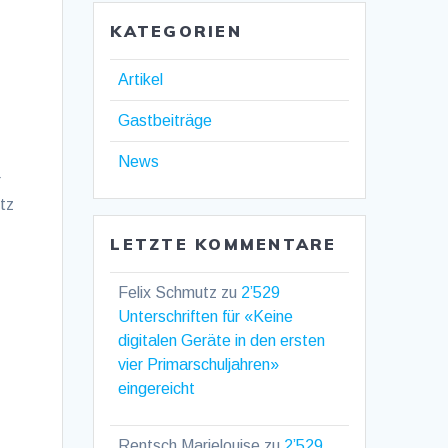
KATEGORIEN
Artikel
Gastbeiträge
News
r
tz
LETZTE KOMMENTARE
Felix Schmutz
zu
2’529
Unterschriften für «Keine
digitalen Geräte in den ersten
vier Primarschuljahren»
eingereicht
Rentsch Marielouise
zu
2’529