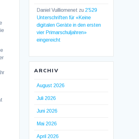
Daniel Vuilliomenet
zu
2’529
Unterschriften für «Keine
ie
digitalen Geräte in den ersten
ie
vier Primarschuljahren»
eingereicht
ge
er
ARCHIV
hr
August 2026
Juli 2026
at
Juni 2026
Mai 2026
April 2026