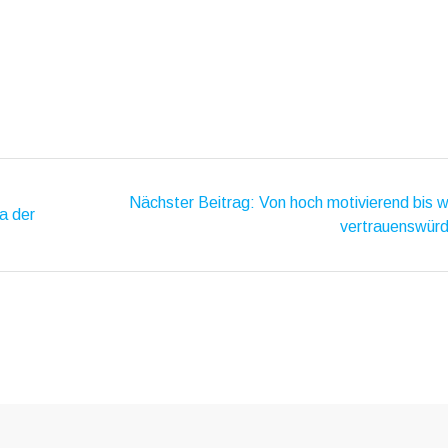
ion
Nächster
Nächster Beitrag:
Von hoch motivierend bis 
a der
Beitrag:
vertrauenswürd