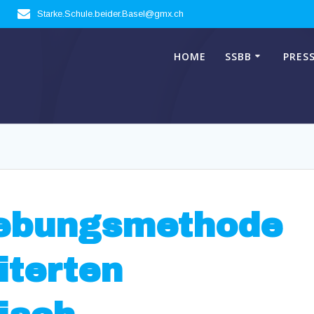
Starke.Schule.beider.Basel@gmx.ch
HOME
SSBB
PRES
hebungsmethode
iterten