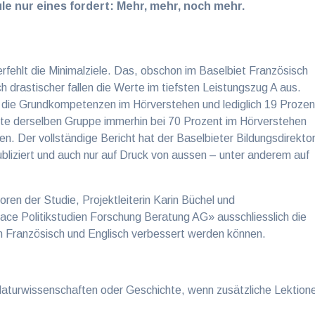
e nur eines fordert: Mehr, mehr, noch mehr.
fehlt die Minimalziele. Das, obschon im Baselbiet Französisch
ch drastischer fallen die Werte im tiefsten Leistungszug A aus.
t die Grundkompetenzen im Hörverstehen und lediglich 19 Prozen
rte derselben Gruppe immerhin bei 70 Prozent im Hörverstehen
n. Der vollständige Bericht hat der Baselbieter Bildungsdirekto
bliziert und auch nur auf Druck von aussen – unter anderem auf
oren der Studie, Projektleiterin Karin Büchel und
face Politikstudien Forschung Beratung AG» ausschliesslich die
in Französisch und Englisch verbessert werden können.
aturwissenschaften oder Geschichte, wenn zusätzliche Lektion