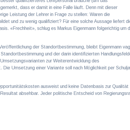
besser qualifizierteres Lehrpersonal brauche (um das
 gemerkt, dass er damit in eine Falle läuft. Denn mit dieser
herige Leistung der Lehrer in Frage zu stellen: Waren die
det und zu wenig qualifiziert? Für eine solche Aussage liefert d
sis. «Frechheit», schlug es Markus Eigenmann folgerichtig um d
 Veröffentlichung der Standortbestimmung, bleibt Eigenmann va
r Standortbestimmung und der darin identifizierten Handlungsfeld
Umsetzungsvarianten zur Weiterentwicklung des
 Die Umsetzung einer Variante soll nach Möglichkeit per Schulja
Opportunitätskosten ausweist und keine Datenbasis zur Qualität
as Resultat absehbar. Jeder politische Entscheid von Regierungsr