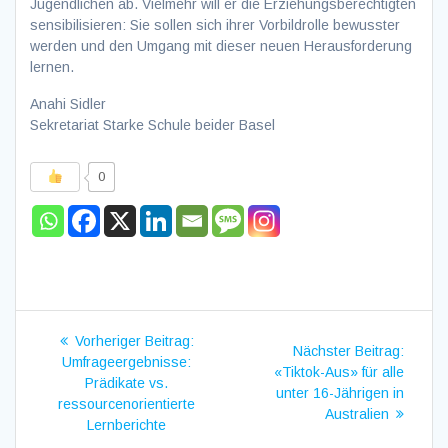
Jugendlichen ab. Vielmehr will er die Erziehungsberechtigten
sensibilisieren: Sie sollen sich ihrer Vorbildrolle bewusster
werden und den Umgang mit dieser neuen Herausforderung
lernen.
Anahi Sidler
Sekretariat Starke Schule beider Basel
0
Beitragsnavigation
Vorheriger
Vorheriger Beitrag:
Nächster Beitrag:
Beitrag:
Umfrageergebnisse:
Nächster
«Tiktok-Aus» für alle
Prädikate vs.
Beitrag:
unter 16-Jährigen in
ressourcenorientierte
Australien
Lernberichte