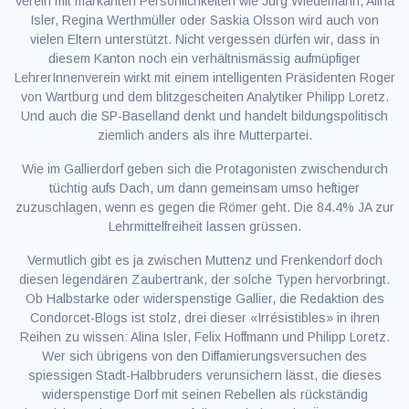
Verein mit markanten Persönlichkeiten wie Jürg Wiedemann, Alina
Isler, Regina Werthmüller oder Saskia Olsson wird auch von
vielen Eltern unterstützt. Nicht vergessen dürfen wir, dass in
diesem Kanton noch ein verhältnismässig aufmüpfiger
LehrerInnenverein wirkt mit einem intelligenten Präsidenten Roger
von Wartburg und dem blitzgescheiten Analytiker Philipp Loretz.
Und auch die SP-Baselland denkt und handelt bildungspolitisch
ziemlich anders als ihre Mutterpartei.
Wie im Gallierdorf geben sich die Protagonisten zwischendurch
tüchtig aufs Dach, um dann gemeinsam umso heftiger
zuzuschlagen, wenn es gegen die Römer geht. Die 84.4% JA zur
Lehrmittelfreiheit lassen grüssen.
Vermutlich gibt es ja zwischen Muttenz und Frenkendorf doch
diesen legendären Zaubertrank, der solche Typen hervorbringt.
Ob Halbstarke oder widerspenstige Gallier, die Redaktion des
Condorcet-Blogs ist stolz, drei dieser «Irrésistibles» in ihren
Reihen zu wissen: Alina Isler, Felix Hoffmann und Philipp Loretz.
Wer sich übrigens von den Diffamierungsversuchen des
spiessigen Stadt-Halbbruders verunsichern lässt, die dieses
widerspenstige Dorf mit seinen Rebellen als rückständig