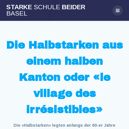
Skip
STARKE
SCHULE
BEIDER
to
BASEL
content
Die Halbstarken aus
einem halben
Kanton oder «le
village des
irrésistibles»
Die «Halbstarken» legten anfangs der 60-er Jahre