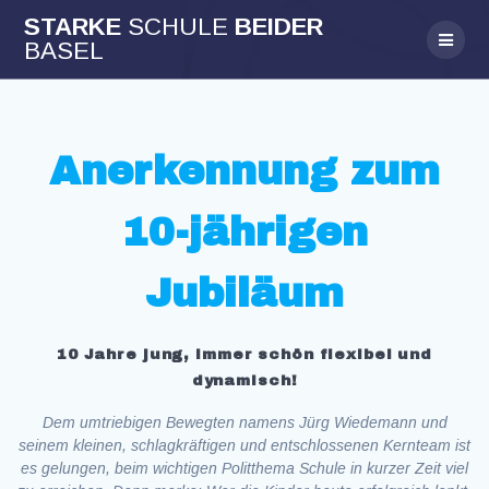
Skip
STARKE
SCHULE
BEIDER
to
BASEL
content
Anerkennung zum
10-jährigen
Jubiläum
10 Jahre jung, immer schön flexibel und
dynamisch!
Dem umtriebigen Bewegten namens Jürg Wiedemann und
seinem kleinen, schlagkräftigen und entschlossenen Kernteam ist
es gelungen, beim wichtigen Politthema Schule in kurzer Zeit viel