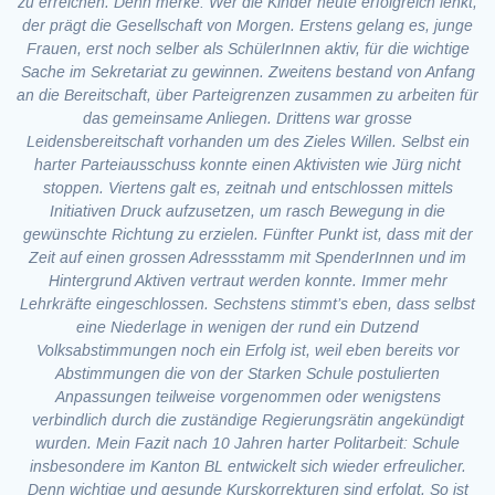
zu erreichen. Denn merke: Wer die Kinder heute erfolgreich lenkt,
der prägt die Gesellschaft von Morgen. Erstens gelang es, junge
Frauen, erst noch selber als SchülerInnen aktiv, für die wichtige
Sache im Sekretariat zu gewinnen. Zweitens bestand von Anfang
an die Bereitschaft, über Parteigrenzen zusammen zu arbeiten für
das gemeinsame Anliegen. Drittens war grosse
Leidensbereitschaft vorhanden um des Zieles Willen. Selbst ein
harter Parteiausschuss konnte einen Aktivisten wie Jürg nicht
stoppen. Viertens galt es, zeitnah und entschlossen mittels
Initiativen Druck aufzusetzen, um rasch Bewegung in die
gewünschte Richtung zu erzielen. Fünfter Punkt ist, dass mit der
Zeit auf einen grossen Adressstamm mit SpenderInnen und im
Hintergrund Aktiven vertraut werden konnte. Immer mehr
Lehrkräfte eingeschlossen. Sechstens stimmt’s eben, dass selbst
eine Niederlage in wenigen der rund ein Dutzend
Volksabstimmungen noch ein Erfolg ist, weil eben bereits vor
Abstimmungen die von der Starken Schule postulierten
Anpassungen teilweise vorgenommen oder wenigstens
verbindlich durch die zuständige Regierungsrätin angekündigt
wurden. Mein Fazit nach 10 Jahren harter Politarbeit: Schule
insbesondere im Kanton BL entwickelt sich wieder erfreulicher.
Denn wichtige und gesunde Kurskorrekturen sind erfolgt. So ist