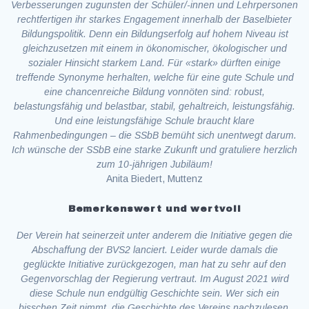
Verbesserungen zugunsten der Schüler/-innen und Lehrpersonen
rechtfertigen ihr starkes Engagement innerhalb der Baselbieter
Bildungspolitik. Denn ein Bildungserfolg auf hohem Niveau ist
gleichzusetzen mit einem in ökonomischer, ökologischer und
sozialer Hinsicht starkem Land. Für «stark» dürften einige
treffende Synonyme herhalten, welche für eine gute Schule und
eine chancenreiche Bildung vonnöten sind: robust,
belastungsfähig und belastbar, stabil, gehaltreich, leistungsfähig.
Und eine leistungsfähige Schule braucht klare
Rahmenbedingungen – die SSbB bemüht sich unentwegt darum.
Ich wünsche der SSbB eine starke Zukunft und gratuliere herzlich
zum 10-jährigen Jubiläum!
Anita Biedert, Muttenz
Bemerkenswert und wertvoll
Der Verein hat seinerzeit unter anderem die Initiative gegen die
Abschaffung der BVS2 lanciert. Leider wurde damals die
geglückte Initiative zurückgezogen, man hat zu sehr auf den
Gegenvorschlag der Regierung vertraut. Im August 2021 wird
diese Schule nun endgültig Geschichte sein. Wer sich ein
bisschen Zeit nimmt, die Geschichte des Vereins nachzulesen,