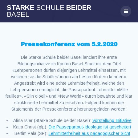
Skip
STARKE
SCHULE
BEIDER
to
BASEL
content
Pressekonferenz vom 5.2.2020
Die Starke Schule beider Basel lanciert ihre erste
Bildungsinitiative im Kanton Basel-Stadt mit dem Titel
«Lehrpersonen dürfen diejenigen Lehrmittel einsetzen, mit
welchen sie die Schüler/-innen am besten fördern können».
Angestrebt wird eine echte Lehrmittelfreiheit, welche den
Lehrpersonen ermöglicht, die Passepartout-Lehrmittel «Mille
feuilles», «Clin d’oeil» und «New World» durch bewährte und klar
strukturierte Lehrmittel zu ersetzen. Folgend können die
Statements der Pressekonferenz heruntergeladen werden:
Alina Isler (Starke Schule beider Basel):
Vorstellung Initiative
Katja Christ (glp):
Die Passepartout-Ideologie ist gescheitert
Berfim Pala (SP):
Lehrmittelfreiheit aus pädagogischer Sicht