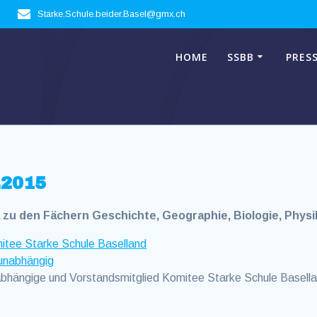
Starke.Schule.beider.Basel@gmx.ch
HOME
SSBB
PRES
.2015
a zu den Fächern Geschichte, Geographie, Biologie, Phys
itee Starke Schule Baselland
iunabhängig
ängige und Vorstandsmitglied Komitee Starke Schule Baselland