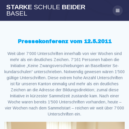
Skip
STARKE
SCHULE
BEIDER
to
BASEL
content
Pressekonferenz vom 12.5.2011
Weit über 7‘000 Unterschriften innerhalb von vier Wochen sind
mehr als ein deutliches Zeichen. 7‘161 Personen haben die
Initiative „Keine Zwangsverschiebungen an Baselbieter Se-
kundarschulen“ unterschrieben. Notwendig gewesen wären 1‘500
gültige Unterschriften. Diese extrem hohe Anzahl Unterschriften
ist für unseren Kanton einmalig und mehr als ein deutliches
Zeichen an die Adresse der Bildungsdirektion; zumal diese
Initiative in kürzester Sammelzeit zustande kam. Nach einer
Woche waren bereits 1‘500 Unterschriften vorhanden, heute –
vier Wochen nach dem Sammelstart – reichen wir weit über 7‘000
Unterschriften ein.