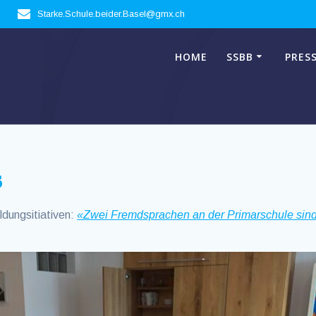
Starke.Schule.beider.Basel@gmx.ch
HOME
SSBB
PRES
5
ldungsitiativen:
«Zwei Fremdsprachen an der Primarschule sind