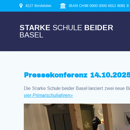
Skip
4127 Birsfelden
IBAN CH98 0900 0000 6012 8081 8
to
content
STARKE
SCHULE
BEIDER
BASEL
Pressekonferenz 14.10.202
Die Starke Schule beider Basel lanciert zwei neue Bi
vier Primarschuljahren»