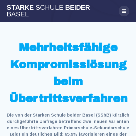
Skip
STARKE
SCHULE
BEIDER
to
BASEL
content
Mehrheitsfähige
Kompromisslösung
beim
Übertrittsverfahren
Die von der Starken Schule beider Basel (SSbB) kürzlich
durchgeführte Umfrage betreffend zwei neuen Varianten
eines Übertrittsverfahren Primarschule-Sekundarschule
zeigt ein deutliches Bild: 65.9% favorisieren eines der