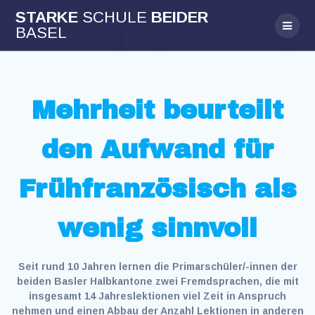
Skip
STARKE
SCHULE
BEIDER
to
BASEL
content
Mehrheit beurteilt
den Aufwand für
Frühfranzösisch als
wenig sinnvoll
Seit rund 10 Jahren lernen die Primarschüler/-innen der
beiden Basler Halbkantone zwei Fremdsprachen, die mit
insgesamt 14 Jahreslektionen viel Zeit in Anspruch
nehmen und einen Abbau der Anzahl Lektionen in anderen