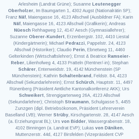
Arlesheim (Landrat Grüne); Susanne
Leutenegger
Oberholzer
, Im Baumgarten 1, 4302 Augst (Nationalrätin SP);
Franz
Näf
, Maiengasse 16, 4123 Allschwil (Ausbildner FA); Karin
Näf
, Maiengasse 16, 4123 Allschwil (Grafikerin); Andreas
Nüesch
Rehhagweg 12, 4147 Aesch (Gymnasiallehrer);
Suzanne
Oberer-Kundert
, Erzenbergstr. 102, 4410 Liestal
(Kindergärtnerin); Michael
Pedrazzi
, Pappelstr. 24, 4123
Allschwil (Historiker); Claudio
Perin
, Ebnetweg 11, 4460
Gelterkinden (Wirtschaftslehrer); Ernst & Beatrice
Ramseier-
Reber
, Lilienhofweg 4, 4133 Pratteln (Rentner/-in); Stephan
Schärer
, Entenweidstr. 19, 4142 Münchenstein (SP
Münchenstein); Kathrin
Schaltenbrand
, Feldstr. 84, 4123
Allschwil (Sekundarlehrerin); Ernst
Schürch
, Hauptstr. 11, 4497
Rünenberg (Präsident Amtliche Kantonalkonferenz AKK); Urs
Schweikert
, Strengigartenweg 26A, 4123 Allschwil
(Sekundarlehrer); Christoph
Straumann
, Schulgasse 5, 4455
Zunzgen (dipl. Betriebsökonom, Präsident Lehrerverein
Baselland LVB); Werner
Strüby
, Kirschgartenstr. 28, 4147 Aesch
(a. Erziehungsrat BL); Urs
von Bidder
, Wassergrabenstr. 18,
4102 Binningen (a. Landrat EVP); Lukas
von Däniken
,
Muttenzerstr. 44d, 4127 Birsfelden (Vizepräsident CVP