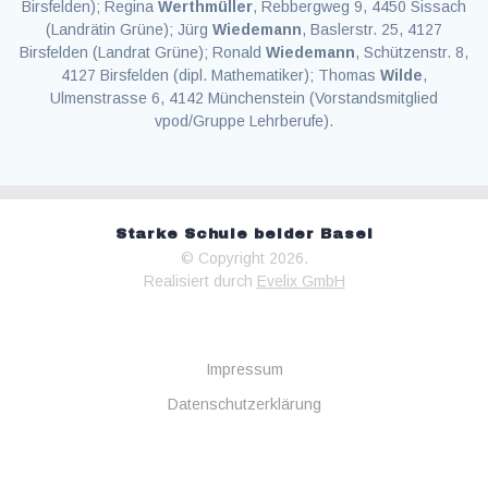
Birsfelden); Regina
Werthmüller
, Rebbergweg 9, 4450 Sissach
(Landrätin Grüne); Jürg
Wiedemann
, Baslerstr. 25, 4127
Birsfelden (Landrat Grüne); Ronald
Wiedemann
, Schützenstr. 8,
4127 Birsfelden (dipl. Mathematiker); Thomas
Wilde
,
Ulmenstrasse 6, 4142 Münchenstein (Vorstandsmitglied
vpod/Gruppe Lehrberufe).
Starke Schule beider Basel
© Copyright 2026.
Realisiert durch
Evelix GmbH
Impressum
Datenschutzerklärung