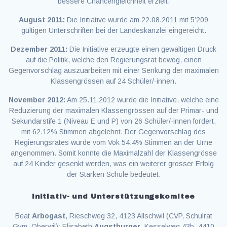
bessere Chancengleichheit erzielt.
August 2011:
Die Initiative wurde am 22.08.2011 mit 5’209
gültigen Unterschriften bei der Landeskanzlei eingereicht.
Dezember 2011:
Die Initiative erzeugte einen gewaltigen Druck
auf die Politik, welche den Regierungsrat bewog, einen
Gegenvorschlag auszuarbeiten mit einer Senkung der maximalen
Klassengrössen auf 24 Schüler/-innen.
November 2012:
Am 25.11.2012 wurde die Initiative, welche eine
Reduzierung der maximalen Klassengrössen auf der Primar- und
Sekundarstife 1 (Niveau E und P) von 26 Schüler/-innen fordert,
mit 62.12% Stimmen abgelehnt. Der Gegenvorschlag des
Regierungsrates wurde vom Vok 54.4% Stimmen an der Urne
angenommen. Somit konnte die Maximalzahl der Klassengrösse
auf 24 Kinder gesenkt werden, was ein weiterer grosser Erfolg
der Starken Schule bedeutet.
Initiativ- und Unterstützungskomitee
Beat
Arbogast
, Rieschweg 32, 4123 Allschwil (CVP, Schulrat
Gym. Oberwil); Elisabeth
Augstburger
, Kesselweg 43b, 4410