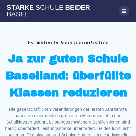
Skip
STARKE
SCHULE
BEIDER
to
BASEL
content
Formulierte Gesetzesinitiative
Ja zur guten Schule
Baselland: überfüllte
Klassen reduzieren
Die gesellschaftlichen Veränderungen der letzten Jahrzehnte
haben zu einer deutlich grösseren Heterogenität in den
Schulklassen geführt. Leistungsschwächere Schüler/-innen sind
häufig überfordert, leistungsstarke unterfordert. Beides führt nicht
selten zu Demotivation und Schulversagen. Um die individuelle