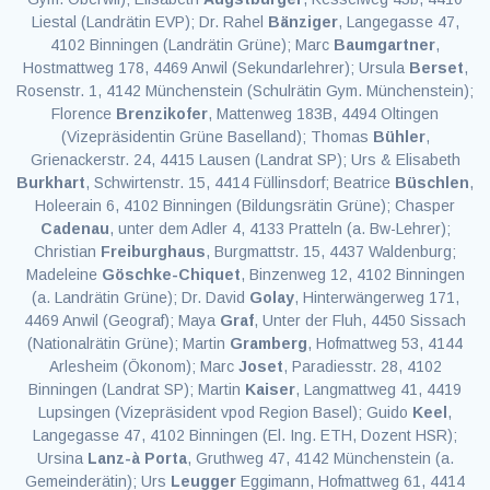
Liestal (Landrätin EVP); Dr. Rahel
Bänziger
, Langegasse 47,
4102 Binningen (Landrätin Grüne); Marc
Baumgartner
,
Hostmattweg 178, 4469 Anwil (Sekundarlehrer); Ursula
Berset
,
Rosenstr. 1, 4142 Münchenstein (Schulrätin Gym. Münchenstein);
Florence
Brenzikofer
, Mattenweg 183B, 4494 Oltingen
(Vizepräsidentin Grüne Baselland); Thomas
Bühler
,
Grienackerstr. 24, 4415 Lausen (Landrat SP); Urs & Elisabeth
Burkhart
, Schwirtenstr. 15, 4414 Füllinsdorf; Beatrice
Büschlen
,
Holeerain 6, 4102 Binningen (Bildungsrätin Grüne); Chasper
Cadenau
, unter dem Adler 4, 4133 Pratteln (a. Bw-Lehrer);
Christian
Freiburghaus
, Burgmattstr. 15, 4437 Waldenburg;
Madeleine
Göschke-Chiquet
, Binzenweg 12, 4102 Binningen
(a. Landrätin Grüne); Dr. David
Golay
, Hinterwängerweg 171,
4469 Anwil (Geograf); Maya
Graf
, Unter der Fluh, 4450 Sissach
(Nationalrätin Grüne); Martin
Gramberg
, Hofmattweg 53, 4144
Arlesheim (Ökonom); Marc
Joset
, Paradiesstr. 28, 4102
Binningen (Landrat SP); Martin
Kaiser
, Langmattweg 41, 4419
Lupsingen (Vizepräsident vpod Region Basel); Guido
Keel
,
Langegasse 47, 4102 Binningen (El. Ing. ETH, Dozent HSR);
Ursina
Lanz-à Porta
, Gruthweg 47, 4142 Münchenstein (a.
Gemeinderätin); Urs
Leugger
Eggimann, Hofmattweg 61, 4414