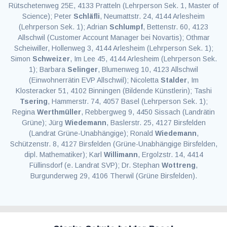
Rütschetenweg 25E, 4133 Pratteln (Lehrperson Sek. 1, Master of
Science); Peter
Schläfli
, Neumattstr. 24, 4144 Arlesheim
(Lehrperson Sek. 1); Adrian
Schlumpf
, Bettenstr. 60, 4123
Allschwil (Customer Account Manager bei Novartis); Othmar
Scheiwiller, Hollenweg 3, 4144 Arlesheim (Lehrperson Sek. 1);
Simon
Schweizer
, Im Lee 45, 4144 Arlesheim (Lehrperson Sek.
1); Barbara
Selinger
, Blumenweg 10, 4123 Allschwil
(Einwohnerrätin EVP Allschwil); Nicoletta
Stalder
, Im
Klosteracker 51, 4102 Binningen (Bildende Künstlerin); Tashi
Tsering
, Hammerstr. 74, 4057 Basel (Lehrperson Sek. 1);
Regina
Werthmüller
, Rebbergweg 9, 4450 Sissach (Landrätin
Grüne); Jürg
Wiedemann
, Baslerstr. 25, 4127 Birsfelden
(Landrat Grüne-Unabhängige); Ronald
Wiedemann
,
Schützenstr. 8, 4127 Birsfelden (Grüne-Unabhängige Birsfelden,
dipl. Mathematiker); Karl
Willimann
, Ergolzstr. 14, 4414
Füllinsdorf (e. Landrat SVP); Dr. Stephan
Wottreng
,
Burgunderweg 29, 4106 Therwil (Grüne Birsfelden).