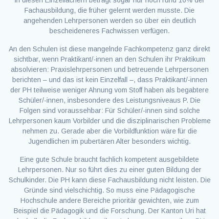
in diesen Einzelfächern beträgt sogar nur noch rund 10% der
Fachausbildung, die früher gelernt werden musste. Die
angehenden Lehrpersonen werden so über ein deutlich
bescheideneres Fachwissen verfügen.
An den Schulen ist diese mangelnde Fachkompetenz ganz direkt
sichtbar, wenn Praktikant/-innen an den Schulen ihr Praktikum
absolvieren: Praxislehrpersonen und betreuende Lehrpersonen
berichten – und das ist kein Einzelfall –, dass Praktikant/-innen
der PH teilweise weniger Ahnung vom Stoff haben als begabtere
Schüler/-innen, insbesondere des Leistungsniveaus P. Die
Folgen sind voraussehbar: Für Schüler/-innen sind solche
Lehrpersonen kaum Vorbilder und die disziplinarischen Probleme
nehmen zu. Gerade aber die Vorbildfunktion wäre für die
Jugendlichen im pubertären Alter besonders wichtig.
Eine gute Schule braucht fachlich kompetent ausgebildete
Lehrpersonen. Nur so führt dies zu einer guten Bildung der
Schulkinder. Die PH kann diese Fachausbildung nicht leisten. Die
Gründe sind vielschichtig. So muss eine Pädagogische
Hochschule andere Bereiche prioritär gewichten, wie zum
Beispiel die Pädagogik und die Forschung. Der Kanton Uri hat