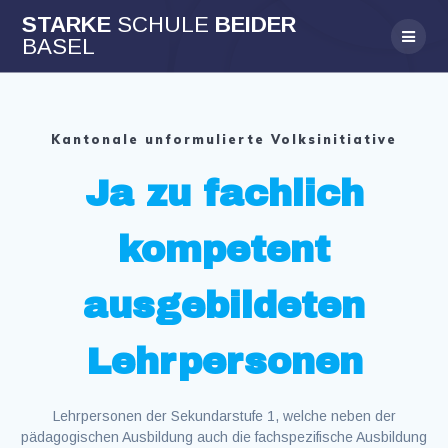
Skip
STARKE
SCHULE
BEIDER
to
BASEL
content
Kantonale unformulierte Volksinitiative
Ja zu fachlich
kompetent
ausgebildeten
Lehrpersonen
Lehrpersonen der Sekundarstufe 1, welche neben der
pädagogischen Ausbildung auch die fachspezifische Ausbildung