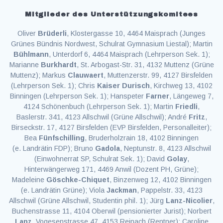
Mitglieder des Unterstützungskomitees
Oliver
Brüderli
, Klostergasse 10, 4464 Maisprach (Junges
Grünes Bündnis Nordwest, Schulrat Gymnasium Liestal); Martin
Bühlmann
, Unterdorf 6, 4464 Maisprach (Lehrperson Sek. 1);
Marianne
Burkhardt
, St. Arbogast-Str. 31, 4132 Muttenz (Grüne
Muttenz); Markus
Clauwaert
, Muttenzerstr. 99, 4127 Birsfelden
(Lehrperson Sek. 1); Chris
Kaiser Durisch
, Kirchweg 13, 4102
Binningen (Lehrperson Sek. 1); Hanspeter
Farner
, Längeweg 7,
4124 Schönenbuch (Lehrperson Sek. 1); Martin
Friedli
,
Baslerstr. 341, 4123 Allschwil (Grüne Allschwil); André
Fritz
,
Birseckstr. 17, 4127 Birsfelden (EVP Birsfelden, Personalleiter);
Bea
Fünfschilling
, Bruderholzrain 18, 4102 Binningen
(e. Landrätin FDP); Bruno
Gadola
, Neptunstr. 8, 4123 Allschwil
(Einwohnerrat SP, Schulrat Sek. 1); David
Golay
,
Hinterwängerweg 171, 4469 Anwil (Dozent PH, Grüne);
Madeleine
Göschke-Chiquet
, Binzenweg 12, 4102 Binningen
(e. Landrätin Grüne); Viola
Jackman
, Pappelstr. 33, 4123
Allschwil (Grüne Allschwil, Studentin phil. 1); Jürg
Lanz-Nicolier
,
Buchenstrasse 11, 4104 Oberwil (pensionierter Jurist); Norbert
Lanz
, Vogesenstrasse 47, 4153 Reinach (Rentner); Caroline