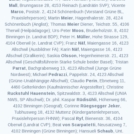
Mall
, Brunngasse 28, 4153 Reinach (Landrätin SVP); Vicente
Marco
, Poststr. 2, 4124 Schönenbuch (Vorstand Grüne BL,
Praxislehrperson); Martin
Meier
, Hagenthalerstr. 28, 4124
Schönenbuch (Anglist); Thomas
Meier
Diener, Teichstr. 55, 4106
Therwil (Heilpädagoge); Urs-Peter
Moos
, Bruderholzstr. 8, 4102
Binningen (e. Landrat BDP); Peter H.
Müller
, Hohe Strasse 129,
4104 Oberwil (e. Landrat CVP); Franz
Näf
, Maiengasse 16, 4123
Allschwil (Ausbildner FA); Karin
Näf
, Maiengasse 16, 4123
Allschwil (Grafikerin); Saskia
Olsson
, Hegenheimerstr. 21, 4123
Allschwil (Geschäftsführerin Starke Schule beider Basel); Tristan
Parrat
, Bachgrabenweg 13, 4123 Allschwil (Junge Grüne
Nordwest); Michael
Pedrazzi
, Pappelstr. 24, 4123 Allschwil
(Grüne-Unabhängige Allschwil); Claudio
Perin
, Ebnetweg 11,
4460 Gelterkinden (Kaufmännischer Angestellter); Christine
Ruckstuhl Hauenstein
, Spitzwaldstr. 3, 4123 Allschwil (UNIA
NWS, SP Allschwil); Dr. phil. Kaspar
Rüdisühli
, Höhenweg 66,
4102 Binningen (Geograf); Corinne
Rüegsegger Jeker
,
Tubhusweg 18, 4132 Muttenz (Kindergartenlehrperson,
Praxislehrperson FHNW); Pascal
Ryf
, Bienenstr. 36, 4104
Oberwil (Landrat CVP); Beat
von
Scarpatetti
, Neusatzweg 7,
4102 Binningen (Grüne Binningen); Hansueli
Schaub
, Unt.